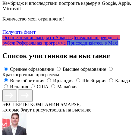
Кембридж и впоследствии построить карьеру в Google, Apple,
Microsoft
Количество мест ограничено!
Получить билет
Осенне-зимние лагеря от Smapse
Денежные переводы за
рубеж
Реферальная программа
Присоединяйтесь в Max!
Список участников на выставке
Среднее образование
Высшее образование
Краткосрочные программы
Великобритания
Ирландия
Швейцария
Канада
Испания
США
Малайзия
ЭКСПЕРТЫ КОМПАНИИ SMAPSE,
которые будут присутствовать на выставке